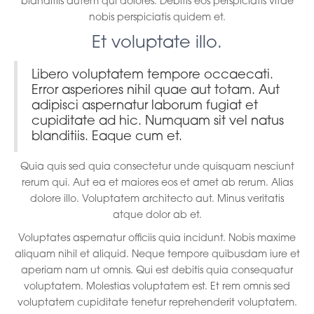
blanditiis autem qui dolores. Debitis eos perspiciatis vitae
nobis perspiciatis quidem et.
Et voluptate illo.
Libero voluptatem tempore occaecati.
Error asperiores nihil quae aut totam. Aut
adipisci aspernatur laborum fugiat et
cupiditate ad hic. Numquam sit vel natus
blanditiis. Eaque cum et.
Quia quis sed quia consectetur unde quisquam nesciunt
rerum qui. Aut ea et maiores eos et amet ab rerum. Alias
dolore illo. Voluptatem architecto aut. Minus veritatis
atque dolor ab et.
Voluptates aspernatur officiis quia incidunt. Nobis maxime
aliquam nihil et aliquid. Neque tempore quibusdam iure et
aperiam nam ut omnis. Qui est debitis quia consequatur
voluptatem. Molestias voluptatem est. Et rem omnis sed
voluptatem cupiditate tenetur reprehenderit voluptatem.